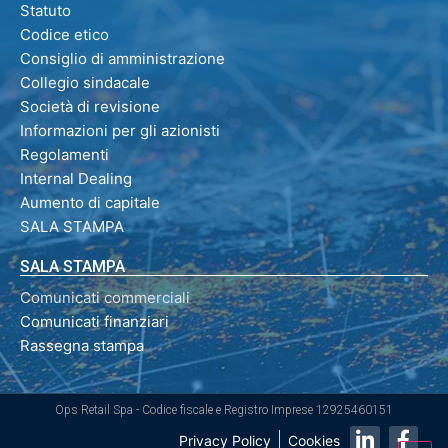
Statuto
Codice etico
Consiglio di amministrazione
Collegio sindacale
Società di revisione
Informazioni per gli azionisti
Regolamenti
Internal Dealing
Aumento di capitale
SALA STAMPA
SALA STAMPA
Comunicati commerciali
Comunicati finanziari
Rassegna stampa
Ops Retail Spa - Codice fiscale e Registro Imprese 12925460151
Privacy Policy
Cookies