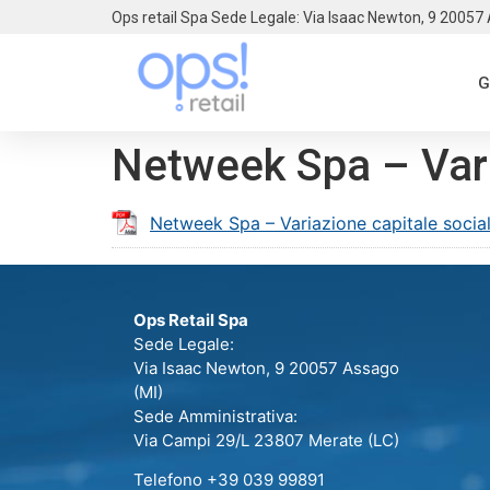
Ops retail Spa Sede Legale: Via Isaac Newton, 9 20057
G
Netweek Spa – Vari
Netweek Spa – Variazione capitale socia
Ops Retail Spa
Sede Legale:
Via Isaac Newton, 9 20057 Assago
(MI)
Sede Amministrativa:
Via Campi 29/L 23807 Merate (LC)
Telefono +39 039 99891