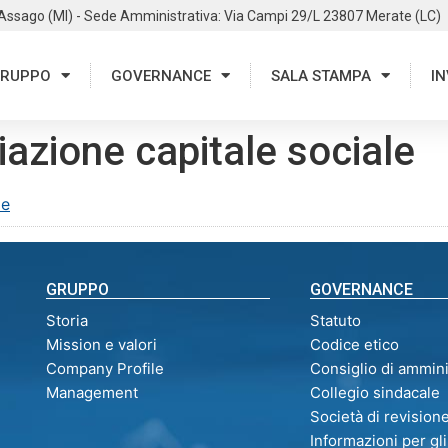
 Assago (MI) - Sede Amministrativa: Via Campi 29/L 23807 Merate (LC)
RUPPO
GOVERNANCE
SALA STAMPA
IN
azione capitale sociale
le
GRUPPO
GOVERNANCE
Storia
Statuto
Mission e valori
Codice etico
Company Profile
Consiglio di ammin
Management
Collegio sindacale
Società di revision
Informazioni per gli