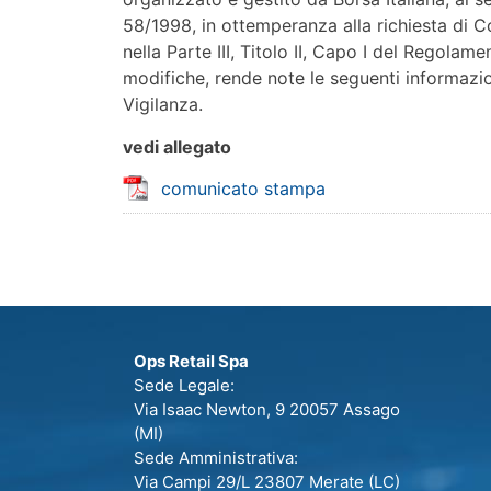
58/1998, in ottemperanza alla richiesta di 
nella Parte III, Titolo II, Capo I del Regol
modifiche, rende note le seguenti informazioni
Vigilanza.
vedi allegato
comunicato stampa
Ops Retail Spa
Sede Legale:
Via Isaac Newton, 9 20057 Assago
(MI)
Sede Amministrativa:
Via Campi 29/L 23807 Merate (LC)