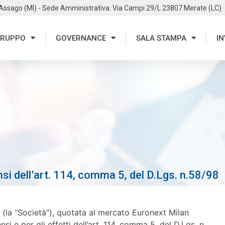
 Assago (MI) - Sede Amministrativa: Via Campi 29/L 23807 Merate (LC)
RUPPO
GOVERNANCE
SALA STAMPA
IN
si dell’art. 114, comma 5, del D.Lgs. n.58/98
(la “Società”), quotata al mercato Euronext Milan
si e per gli effetti dell’art. 114, comma 5, del D.Lgs. n.