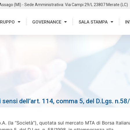
 Assago (MI) - Sede Amministrativa: Via Campi 29/L 23807 Merate (LC)
RUPPO
GOVERNANCE
SALA STAMPA
IN
i sensi dell’art. 114, comma 5, del D.Lgs. n.58
A. (la “Società”), quotata sul mercato MTA di Borsa Italian
4, comma 5, del D.Lgs. n. 58/1998, in ottemperanza alla