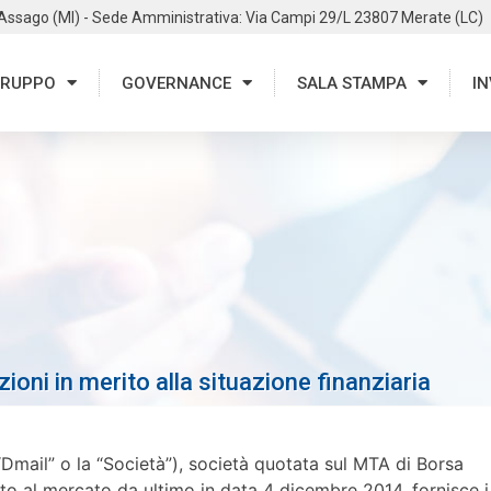
 Assago (MI) - Sede Amministrativa: Via Campi 29/L 23807 Merate (LC)
RUPPO
GOVERNANCE
SALA STAMPA
IN
i in merito alla situazione finanziaria
Dmail” o la “Società”), società quotata sul MTA di Borsa
to al mercato da ultimo in data 4 dicembre 2014, fornisce i